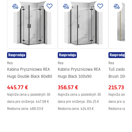
Informacije o bezbednosti
Način montaže
Nadžbukni
Safety_Information_Shower_set.pdf
Podešavanje visine
Да
Max. visina
1360
mm
Garantni uslovi
Izljev za kadu
Da, pomična
Warranty_Terms_and_Conditions_Faucets_-_5.pdf
Podešavanje tlaka
Да
Rasprodaja
Rasprodaja
Rasprodaja
Na
Sustav Anti-Calc
Да
Uputstvo za montažu
Rea
Rea
Rea
Tehnologija premazivanja
PVD
shower_set.pdf
Kabina Prysznicowa REA
Kabina Prysznicowa REA
Tuš zaslon R
Razmak priključaka
150
mm
Hugo Double Black 80x80
Hugo Black 100x90
Brush 100
Jamstvo
24 mjeseca
445.77 €
356.57 €
215.73 €
Najniža cena u poslednjih 30
Najniža cena u poslednjih 30
Najniža cena u 
dana pre sniženja:
447.08 €
dana pre sniženja:
354.25 €
dana pre snižen
Redovna cena
:
488.03 €
Redovna cena
:
424.65 €
Redovna cena
: