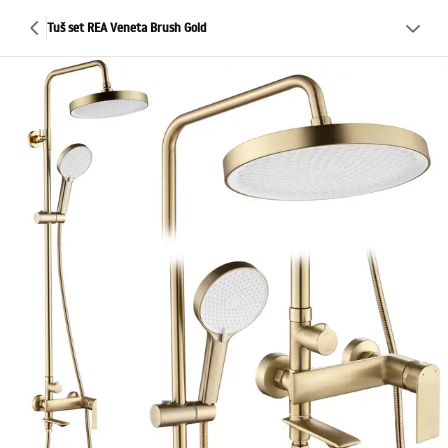
Tuš set REA Veneta Brush Gold