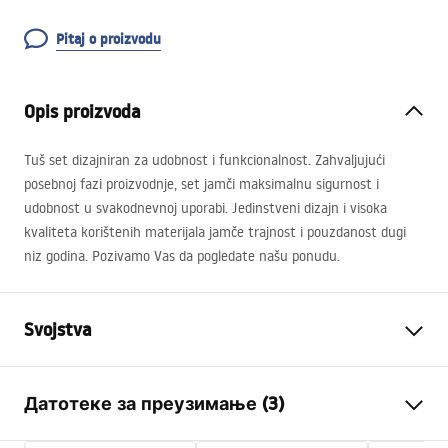
Pitaj o proizvodu
Opis proizvoda
Tuš set dizajniran za udobnost i funkcionalnost. Zahvaljujući
posebnoj fazi proizvodnje, set jamči maksimalnu sigurnost i
udobnost u svakodnevnoj uporabi. Jedinstveni dizajn i visoka
kvaliteta korištenih materijala jamče trajnost i pouzdanost dugi
niz godina. Pozivamo Vas da pogledate našu ponudu.
Svojstva
Boja
Četkano zlato
Датотеке за преузимање (3)
Materijal
Mesing, ABS
Vrsta slavine
Jednoručna