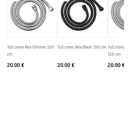
WARUNKI_BEZPIECZENSTWA_AKCESORIA_LAZIENKOWE.
Šifra proizvođača
JS-016GG
pdf
Boja
Titan
Uslovi garancije
Warranty_Terms_and_Conditions_Accessories_-_24.pdf
Tuš crevo Rea Chrome 150
Tuš crevo Rea Black 150 cm
Tuš crevo Re
cm
150 cm
20.00 €
20.00 €
20.00 €