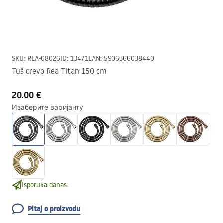
SKU
:
REA-08026
ID
:
13471
EAN
:
5906366038440
Tuš crevo Rea Titan 150 cm
20.00 €
Изаберите варијанту
Isporuka danas.
Pitaj o proizvodu