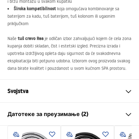
i brzu montažu u svakom kupatilu
Široka kompatibilnost
koja omogućava kombinovanje sa
baterijom za kadu, tuš baterijom, tuš kolonom ili ugaonim
priključkom
tuš crevo Rea
Naše
je odličan izbor zahvaljujući kojem će cela zona
kupanja dobiti skladan, čist i estetski izgled. Precizna izrada i
upotreba izdržljivog opleta daju sigurnost da će svakodnevna
eksploatacija biti potpuno udobna. Izborom ovog proizvoda svakog
dana birate kvalitet i pouzdanost u svom kućnom
SPA
prostoru.
Svojstva
Duljina (mm)
1500
mm
Датотеке за преузимање (2)
Jamstvo
24 mjeseca
Materijal
Nehrđajući čelik, ABS
Informacije o bezbednosti
Vaga
1
kg