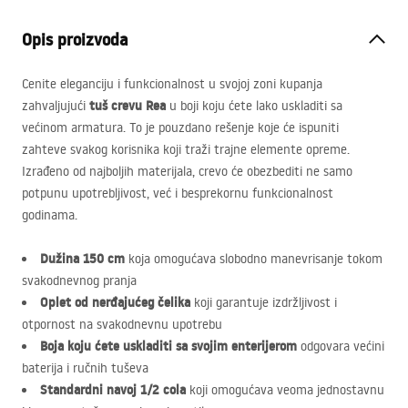
Opis proizvoda
Cenite eleganciju i funkcionalnost u svojoj zoni kupanja
tuš crevu Rea
zahvaljujući
u boji koju ćete lako uskladiti sa
većinom armatura. To je pouzdano rešenje koje će ispuniti
zahteve svakog korisnika koji traži trajne elemente opreme.
Izrađeno od najboljih materijala, crevo će obezbediti ne samo
potpunu upotrebljivost, već i besprekornu funkcionalnost
godinama.
Dužina 150 cm
koja omogućava slobodno manevrisanje tokom
svakodnevnog pranja
Oplet od nerđajućeg čelika
koji garantuje izdržljivost i
otpornost na svakodnevnu upotrebu
Boja koju ćete uskladiti sa svojim enterijerom
odgovara većini
baterija i ručnih tuševa
Standardni navoj 1/2 cola
koji omogućava veoma jednostavnu