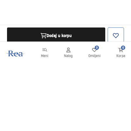
Dodaj u korpu
0
0
Meni
Nalog
Omiljeni
Korpa
Bilten
Budite u toku sa novostima i promocijama!
Prijavite se