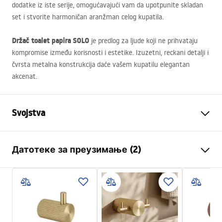
dodatke iz iste serije, omogućavajući vam da upotpunite skladan
set i stvorite harmoničan aranžman celog kupatila.
Držač toalet papira
SOLO
je predlog za ljude koji ne prihvataju
kompromise između korisnosti i estetike. Izuzetni, reckani detalji i
čvrsta metalna konstrukcija daće vašem kupatilu elegantan
akcenat.
Svojstva
Boja
Četkana bakar
Датотеке за преузимање (2)
Materijal
Metal
Način montaže
Na šrafove
Garantni uslovi
Širina
163
mm
Warranty_Terms_and_Conditions_Accessories_-_24.pdf
Visina
30
mm
Dubina
65
mm