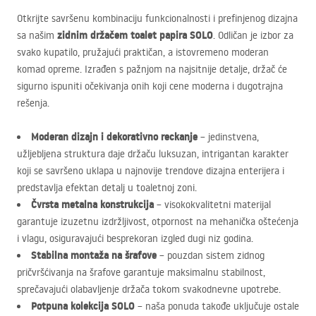
Otkrijte savršenu kombinaciju funkcionalnosti i prefinjenog dizajna
zidnim držačem toalet papira
SOLO
sa našim
. Odličan je izbor za
svako kupatilo, pružajući praktičan, a istovremeno moderan
komad opreme. Izrađen s pažnjom na najsitnije detalje, držač će
sigurno ispuniti očekivanja onih koji cene moderna i dugotrajna
rešenja.
Moderan dizajn i dekorativno reckanje
– jedinstvena,
užljebljena struktura daje držaču luksuzan, intrigantan karakter
koji se savršeno uklapa u najnovije trendove dizajna enterijera i
predstavlja efektan detalj u toaletnoj zoni.
Čvrsta metalna konstrukcija
– visokokvalitetni materijal
garantuje izuzetnu izdržljivost, otpornost na mehanička oštećenja
i vlagu, osiguravajući besprekoran izgled dugi niz godina.
Stabilna montaža na šrafove
– pouzdan sistem zidnog
pričvršćivanja na šrafove garantuje maksimalnu stabilnost,
sprečavajući olabavljenje držača tokom svakodnevne upotrebe.
Potpuna kolekcija
SOLO
– naša ponuda takođe uključuje ostale