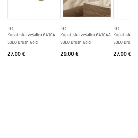
Informacije o bezbjednosti
Serija
Solo
Safety_Information_Accessories.pdf
Jamstvo
24 mjeseca
Rea
Rea
Rea
Kupatilska vešalica 64104
Kupatilska vešalica 64104A
Kupatilska v
SOLO Brush Gold
SOLO Brush Gold
SOLO Brush C
27.00 €
29.00 €
27.00 €