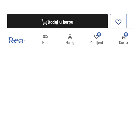
Dodaj u korpu
0
0
Meni
Nalog
Omiljeni
Korpa
Bilten
Budite u toku sa novostima i promocijama!
Prijavite se
Unošenjem i potvrđivanjem svojih podataka saglasni ste da