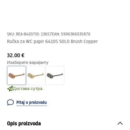
SKU
:
REA-84207
ID
:
13657
EAN
:
5906366035876
Ručka za WC papir 64105 SOLO Brush Copper
32.00 €
Изаберите варијанту
Достава сутра.
Pitaj o proizvodu
Opis proizvoda