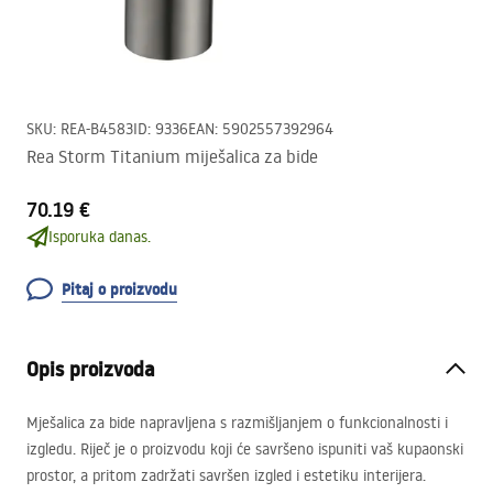
SKU
:
REA-B4583
ID
:
9336
EAN
:
5902557392964
Rea Storm Titanium miješalica za bide
70.19 €
Isporuka danas.
Pitaj o proizvodu
Opis proizvoda
Mješalica za bide napravljena s razmišljanjem o funkcionalnosti i
izgledu. Riječ je o proizvodu koji će savršeno ispuniti vaš kupaonski
prostor, a pritom zadržati savršen izgled i estetiku interijera.