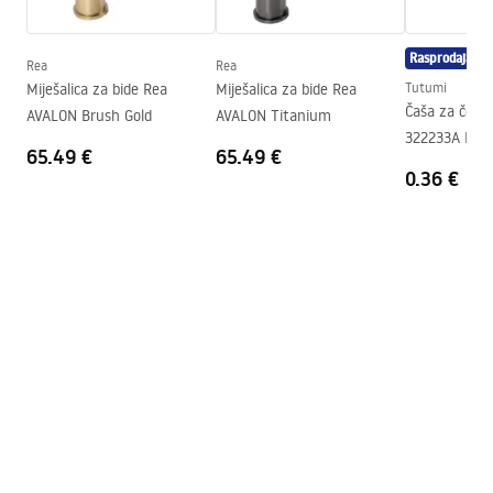
Warranty_Terms_and_Conditions_Faucets_-_5.pdf
Tehnologija premazivanja
PVD
Rasprodaja
Promjer priključka
3/8 inča
Rea
Rea
Miješalica za bide Rea
Miješalica za bide Rea
Tutumi
Čaša za četk
AVALON Brush Gold
AVALON Titanium
322233A LEO
65.49 €
65.49 €
0.36 €