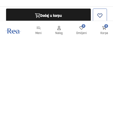
Dodaj u korpu
0
0
Meni
Nalog
Omiljeni
Korpa
Bilten
Budite u toku sa novostima i promocijama!
Prijavite se
Unošenjem i potvrđivanjem svojih podataka saglasni ste da