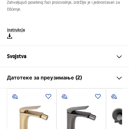
Zahvaljujući posebnoj fazi proizvodnje, izdržljiv je i jednostavan za
čišćenje.
Instrukcja
Svojstva
Vrsta baterije
Bide
Датотеке за преузимање (2)
Način montaže
Stojeća
Boja
Titan
Montažne upute
Vrsta izljeva
Pokretna
Faucet.pdf
Materijal
Mesing
Doseg izljeva
110
mm
Garantni uslovi
Visina
145
mm