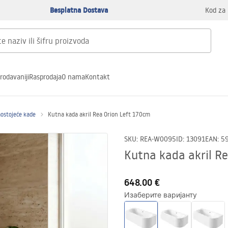
Besplatna Dostava
Kod za 
rodavaniji
Rasprodaja
O nama
Kontakt
mostojeće kade
Kutna kada akril Rea Orion Left 170cm
SKU
:
REA-W0095
ID
:
13091
EAN
:
5
Kutna kada akril R
648.00 €
Изаберите варијанту