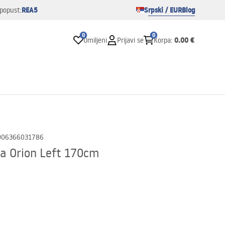
REA5
Srpski / EUR
Blog
popust:
0
0
0.00 €
Omiljeni
Prijavi se
Korpa
:
906366031786
ea Orion Left 170cm