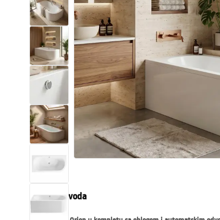
Zahodi, toaleti
Umivaonici
Kade i paravani
Miješalice, pipe, slavine
Tuševi
Kitchen
Kupaonski pribor
Opis proizvoda