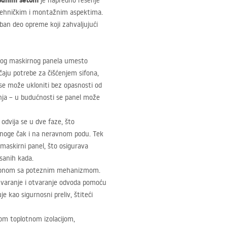
vodnim setom
je napredno rešenje
ehničkim i montažnim aspektima.
doban deo opreme koji zahvaljujući
og maskirnog panela umesto
čaju potrebe za čišćenjem sifona,
 se može ukloniti bez opasnosti od
đenja – u budućnosti se panel može
odvija se u dve faze, što
 noge čak i na neravnom podu. Tek
 maskirni panel, što osigurava
sanih kada.
ifonom sa poteznim mehanizmom.
tvaranje i otvaranje odvoda pomoću
 kao sigurnosni preliv, štiteći
nom toplotnom izolacijom,