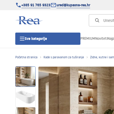
+385 91 765 9323
ured@kupaona-rea.hr
PREMIUM
Noviteti
Najp
Sve kategorije
Početna stranica
Kade s paravanom za tuširanje
Zidne, kutne i sa
Tuš kabine
Tuš vrata
Tuš kade
Linearni odvodi