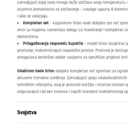
zahvaljujući kojoj voda mnogo duže održava svoju temperaturu. 
izuzetno jednostavna za održavanje – naslage sapuna ili kamenc
i lako se uklanjaju.
Kompletan set
– kupovinom Orion kade dobijate ceo set spr
okvir sa nogama, namensku oblogu za maskiranje i kompletan o
elementima.
Prilagođavanje rasporedu kupatila
– model Orion dizajniran j
prostorije, maksimizirajući raspoloživi prostor. Proizvod je dostupan
omogućava bezbrižan odabir varijante za specifičan projekat insta
Odabirom kade Orion
dobijate kompletan set spreman za ugradnj
aktuelne trendove uređenja. Zahvaljujući spoju visokokvalitetnih
tehničkim rešenjima, ovaj je proizvod izdržljiv i estetski komad
osiguravajući rad bez kvarova i najviši standard svakodnevnog op
Svojstva
Tip kupke
Ugao