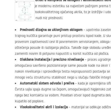
Ugaona kada Orion u kompletu sa oblogom i automatskim od
koje kombinuje modernu estetiku sa najvećom pažnjom prema t
Izrađena od visokokvalitetnog ojačanog akrila, to je izdržljiv i u
svom dizajnu nudi niz prednosti.
Prednosti dizajna sa uklonjivom oblogom
– upotreba zasebn
trajnog kućišta garantuje puni pristup prostoru ispod kade. U slu
proverom zaptivenosti cevi ili povremenim servisiranjem, obloga
oštećenja posude ili razbijanja pločica. Takođe daje slobodu ure
zameniti novim ili potpuno napustiti u korist kućišta od pločica.
Olakšana instalacija i precizno nivelisanje
– proces ugradnje 
omogućava savršeno pozicioniranje same posude kade na okvir i
nakon nivelisanja i sprovođenja testa nepropusnosti postavlja se
mnogo veću strukturnu stabilnost nego u slučaju fabrički integri
Automatski sistem odvoda i preliva
– kada je opremljena s
Čvrsta sajla spaja dugme sa čepom, omogućavajući higijensko za
njega bez kontakta sa vodom. Poseban otvor ispod dugmeta deluje
kupatilo od poplave.
Visokokvalitetni akril i izolacija
– materijal se odlikuje odlič