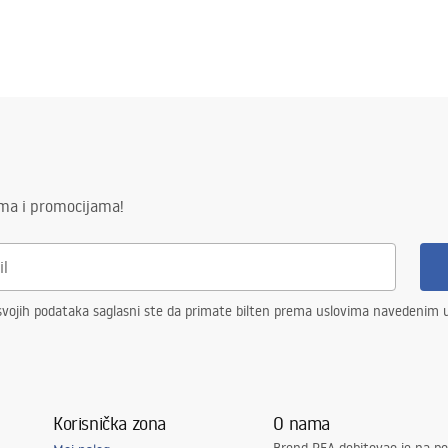
ima i promocijama!
vojih podataka saglasni ste da primate bilten prema uslovima navedenim
Korisnička zona
O nama