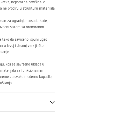
Glatka, neporozna površina je
a ne prodiru u strukturu materijala
eman za ugradnju: posudu kade,
dvodni sistem sa hromiranim
e tako da savršeno ispuni ugao
 u levoj i desnoj verziji, što
lacije.
u, koji se savršeno uklapa u
 materijala sa funkcionalnim
 opreme za svako moderno kupatilo,
uštanja.