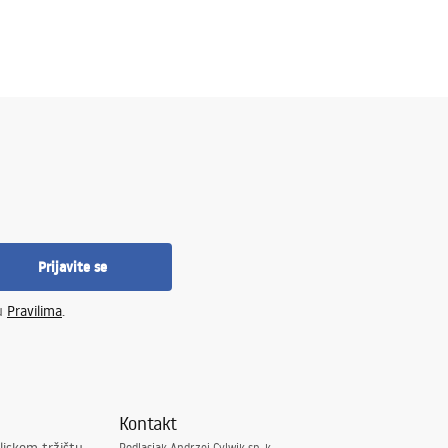
Prijavite se
 u
Pravilima
.
Kontakt
Podlasiak Andrzej Cylwik sp. k.