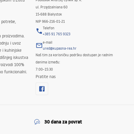
ljskom tržištu
ul. Przędzalniana 60
15-688 Białystok
 potrebe,
NIP 966-216-01-21
Telefon
+385 91 765 9323
m proizvodima.
e-mail
odnju i uvoz
ured@kupaona-rea.hr
e i kuhinjske
Naš tim za korisničku podršku dostupan je radnim
išnjeg iskustva
danima između:
proizvodi 100%
7:00–15:30
no funkcionalni.
Pratite nas
30 dana za povrat