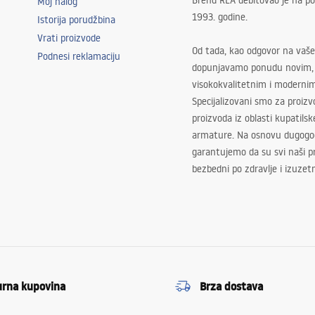
Brend REA debitovao je na po
Moj nalog
1993. godine.
Istorija porudžbina
Vrati proizvode
Od tada, kao odgovor na vaše
Podnesi reklamaciju
dopunjavamo ponudu novim,
visokokvalitetnim i moderni
Specijalizovani smo za proizv
proizvoda iz oblasti kupatilsk
armature. Na osnovu dugogod
garantujemo da su svi naši 
bezbedni po zdravlje i izuzet
urna kupovina
Brza dostava