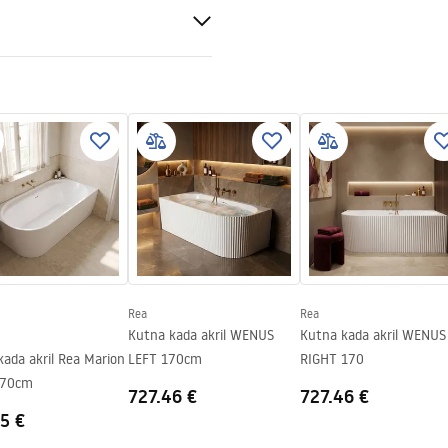
tni uslovi
nty_Terms_and_Conditions_
bs.pdf
stvo za montažu
_160_170.pdf
Rea
Rea
Kutna kada akril WENUS
Kutna kada akril WENUS
ada akril Rea Marion
LEFT 170cm
RIGHT 170
170cm
727.46 €
727.46 €
5 €