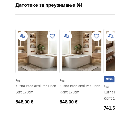
Датотеке за преузимање (4)
Boja
Bijela
Materijal
Akril
Informacije o bezbednosti
Garan
Duljina
1695
mm
WARUNKI_BEZPIECZENSTWA_WAN
Warra
Širina
750
mm
NY.pdf
Bathtu
Visina
560
mm
Strana ugradnje
Leva
Uputstvo za montažu
Uput
Čep i sifon uključeni
Да
Orion_160_170.pdf
Orion
Jamstvo
24 mjeseca
Novo
Rea
Rea
Kutna kada akril Rea Orion
Kutna kada akril Rea Orion
Rea
Left 170cm
Right 170cm
Kutna k
Right 
648.00 €
648.00 €
741.5