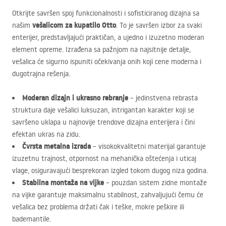
Otkrijte savršen spoj funkcionalnosti i sofisticiranog dizajna sa
vešalicom za kupatilo Otto
našim
. To je savršen izbor za svaki
enterijer, predstavljajući praktičan, a ujedno i izuzetno moderan
element opreme. Izrađena sa pažnjom na najsitnije detalje,
vešalica će sigurno ispuniti očekivanja onih koji cene moderna i
dugotrajna rešenja.
Moderan dizajn i ukrasno rebranje
– jedinstvena rebrasta
struktura daje vešalici luksuzan, intrigantan karakter koji se
savršeno uklapa u najnovije trendove dizajna enterijera i čini
efektan ukras na zidu.
Čvrsta metalna izrada
– visokokvalitetni materijal garantuje
izuzetnu trajnost, otpornost na mehanička oštećenja i uticaj
vlage, osiguravajući besprekoran izgled tokom dugog niza godina.
Stabilna montaža na vijke
– pouzdan sistem zidne montaže
na vijke garantuje maksimalnu stabilnost, zahvaljujući čemu će
vešalica bez problema držati čak i teške, mokre peškire ili
bademantile.