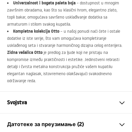
Univerzalnost i bogata paleta boja
– dostupnost u mnogim
završnim obradama, kao što su klasični hrom, elegantno zlato,
topli bakar, omogućava savršeno usklađivanje dodatka sa
armaturom i stilom svakog kupatila.
Kompletna kolekcija Otto
– u našoj ponudi naći ćete i ostale
dodatke iz iste serije, što vam omogućava kompletiranje
usklađenog seta i stvaranje harmoničnog dizajna celog enterijera.
Zidna vešalica Otto
je predlog za ljude koji ne pristaju na
kompromise između praktičnosti i estetike. Jedinstveni rebrasti
detalji i čvrsta metalna konstrukcija pružiće vašem kupatilu
elegantan naglasak, istovremeno olakšavajući svakodnevno
održavanje reda.
Svojstva
Boja
Četkana bakar
Датотеке за преузимање (2)
Materijal
Metal