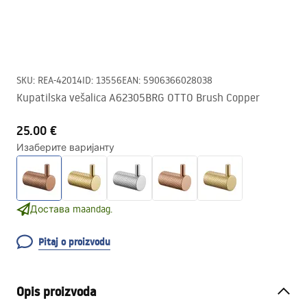
SKU
:
REA-42014
ID
:
13556
EAN
:
5906366028038
Kupatilska vešalica A62305BRG OTTO Brush Copper
25.00 €
Изаберите варијанту
Достава maandag.
Pitaj o proizvodu
Opis proizvoda