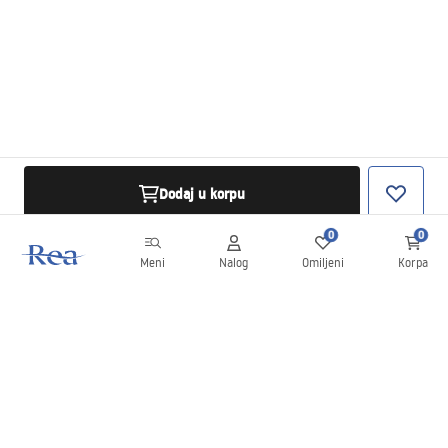
Dodaj u korpu
0
0
Meni
Nalog
Omiljeni
Korpa
Bilten
Budite u toku sa novostima i promocijama!