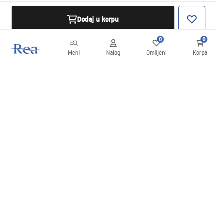
Dodaj u korpu
0
0
Meni
Nalog
Omiljeni
Korpa
Bilten
Budite u toku sa novostima i promocijama!
Prijavite se
Unošenjem i potvrđivanjem svojih podataka saglasni ste da
primate bilten prema uslovima navedenim u
Pravilima
.