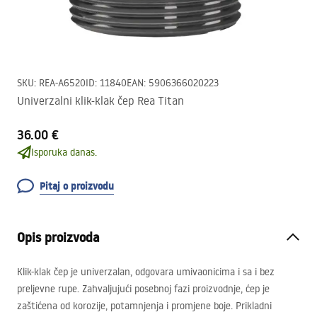
SKU
:
REA-A6520
ID
:
11840
EAN
:
5906366020223
Univerzalni klik-klak čep Rea Titan
36.00 €
Isporuka danas.
Pitaj o proizvodu
Opis proizvoda
Klik-klak čep je univerzalan, odgovara umivaonicima i sa i bez
preljevne rupe. Zahvaljujući posebnoj fazi proizvodnje, ćep je
zaštićena od korozije, potamnjenja i promjene boje. Prikladni