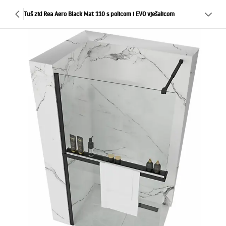
Tuš zid Rea Aero Black Mat 110 s policom i EVO vješalicom