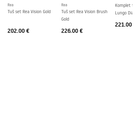
Rea
Rea
Komplet tuša
Smjer kabine
Univerzalan
Tuš set Rea Vision Gold
Tuš set Rea Vision Brush
Lungo Diamo
Jamstvo
24 mjeseca
Gold
+ BOX
221.00 €
202.00 €
226.00 €