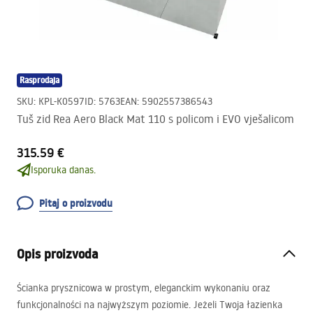
Rasprodaja
SKU
:
KPL-K0597
ID
:
5763
EAN
:
5902557386543
Tuš zid Rea Aero Black Mat 110 s policom i EVO vješalicom
315.59 €
Isporuka danas.
Pitaj o proizvodu
Opis proizvoda
Ścianka prysznicowa w prostym, eleganckim wykonaniu oraz
funkcjonalności na najwyższym poziomie. Jeżeli Twoja łazienka