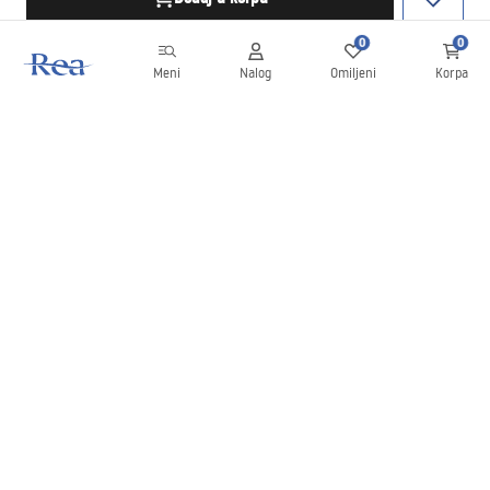
0
0
Meni
Nalog
Omiljeni
Korpa
Bilten
Budite u toku sa novostima i promocijama!
Prijavite se
Unošenjem i potvrđivanjem svojih podataka saglasni ste da
primate bilten prema uslovima navedenim u
Pravilima
.