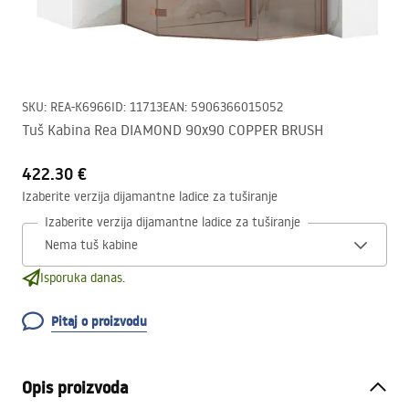
SKU
:
REA-K6966
ID
:
11713
EAN
:
5906366015052
Tuš Kabina Rea DIAMOND 90x90 COPPER BRUSH
422.30 €
Izaberite verzija dijamantne ladice za tuširanje
Izaberite verzija dijamantne ladice za tuširanje
Isporuka danas.
Pitaj o proizvodu
Opis proizvoda