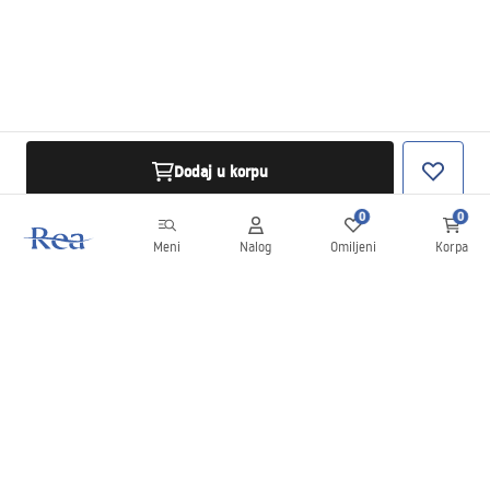
Dodaj u korpu
0
0
Meni
Nalog
Omiljeni
Korpa
Bilten
Budite u toku sa novostima i promocijama!