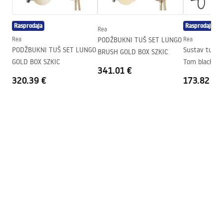
shower manual.pdf
Visina (mm)
1950
mm
Rasprodaja
Rasprodaja
Smjer kabine
Univerzalan
Rea
Instrukcja montażu
Rea
PODŽBUKNI TUŠ SET LUNGO
Rea
Jamstvo
24 mjeseca
Instrukcja Kabiny Diamond PL.pdf
PODŽBUKNI TUŠ SET LUNGO
Sustav tuš g
BRUSH GOLD BOX SZKIC
Premaz Easy Clean
Staklo na vratima - s obje
GOLD BOX SZKIC
Tom black
341.01 €
strane, fiksno staklo - s jedne
320.39 €
Warunki bezpieczeństwa
173.82 €
strane
WARUNKI BEZPIECZENSTWA KABINY DRZWI
PARAWANY.pdf