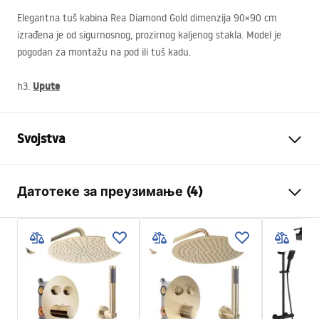
Elegantna tuš kabina Rea Diamond Gold dimenzija 90×90 cm
izrađena je od sigurnosnog, prozirnog kaljenog stakla. Model je
pogodan za montažu na pod ili tuš kadu.
Upute
h3.
Svojstva
Dimenzije (vrata x vrata)
90x90
Датотеке за преузимање (4)
Boja
Miedź szczotkowana
Tip kabine
Ugao
Instrukcja_montażu_FR
Boja stakla
zadimljena bronza 6mm
Cabine de douche Diamond FR.pdf
Naćin otvoranja
Na kip
Seria
Diamond
shower manual
Montaža
Na tuš kadi ili podu