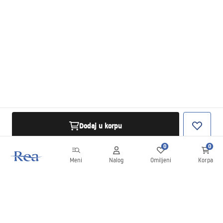
Dodaj u korpu
0
0
Meni
Nalog
Omiljeni
Korpa
Bilten
Budite u toku sa novostima i promocijama!