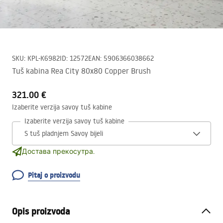
SKU
:
KPL-K6982
ID
:
12572
EAN
:
5906366038662
Tuš kabina Rea City 80x80 Copper Brush
321.00 €
Izaberite verzija savoy tuš kabine
Izaberite verzija savoy tuš kabine
Достава прекосутра.
Pitaj o proizvodu
Opis proizvoda