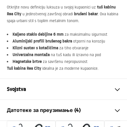
tuš kabinu
Otkrijte novu definiciju luksuza u svojoj kupaonici uz
Rea City
brušeni bakar
u jedinstvenoj završnoj obradi
. Ova kabina
spaja urbani stil s toplim metalnim tonom.
Kaljeno staklo debljine 6 mm
za maksimalnu sigurnost
Aluminijski profili brušenog bakra
otporni na koroziju
Klizni sustav s kotačićima
za tiho otvaranje
Univerzalna montaža
na tuš kadu ili izravno na pod
Magnetske brtve
za savršenu nepropusnost
Tuš kabina Rea City
idealna je za moderne kupaonice.
Svojstva
Dimenzije (vrata x fiksna
80x80
Датотеке за преузимање (4)
stijenka)
Boja
Miedź szczotkowana