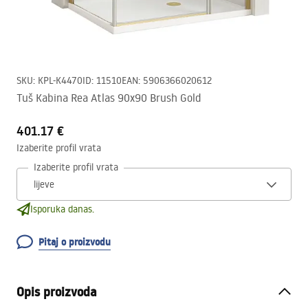
SKU
:
KPL-K4470
ID
:
11510
EAN
:
5906366020612
Tuš Kabina Rea Atlas 90x90 Brush Gold
401.17 €
Izaberite profil vrata
Izaberite profil vrata
Isporuka danas.
Pitaj o proizvodu
Opis proizvoda