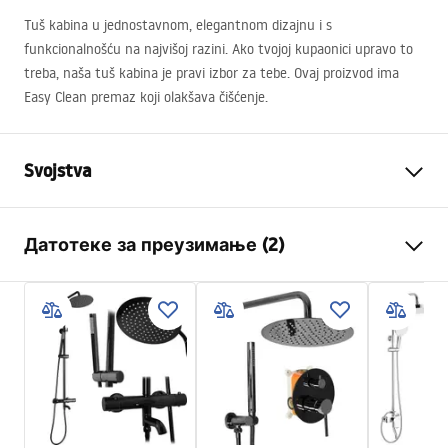
Tuš kabina u jednostavnom, elegantnom dizajnu i s
funkcionalnošću na najvišoj razini. Ako tvojoj kupaonici upravo to
treba, naša tuš kabina je pravi izbor za tebe. Ovaj proizvod ima
Easy Clean premaz koji olakšava čišćenje.
Svojstva
Dimenzije (vrata x fiksna
90x90
Датотеке за преузимање (2)
stijenka)
Boja
Złoty szczotkowany
Warunki bezpieczeństwa
Tip kabine
Ugao
WARUNKI BEZPIECZENSTWA KABINY DRZWI
Boja stakla
Transparent 6mm
PARAWANY.pdf
Naćin otvoranja
Na kip
Seria
Atlas
Instrukcja montażu
Montaža
Na tuš kadi ili podu