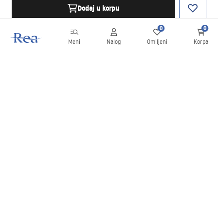
Dodaj u korpu
0
0
Meni
Nalog
Omiljeni
Korpa
Bilten
Budite u toku sa novostima i promocijama!
Prijavite se
Unošenjem i potvrđivanjem svojih podataka saglasni ste da
primate bilten prema uslovima navedenim u
Pravilima
.