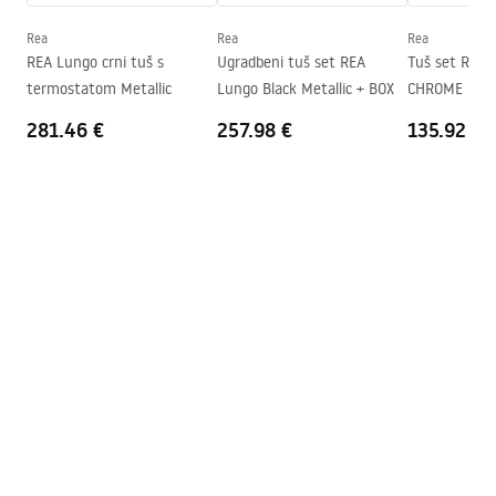
Instrukcja montażu kabiny Atlas.pdf
Visina (mm)
2000
mm
Rea
Rea
Rea
Smjer kabine
Lijevo ili desno
REA Lungo crni tuš s
Ugradbeni tuš set REA
Tuš set REA
termostatom Metallic
Lungo Black Metallic + BOX
CHROME
Jamstvo
24 mjeseca
281.46 €
257.98 €
135.92 €
Premaz Easy Clean
Da, na jednoj strani stakla.