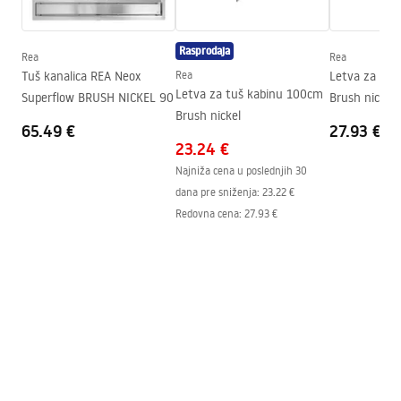
Visina
52
mm
Širina
12
mm
Rasprodaja
Rea
Rea
Debljina čelika
1
mm
Tuš kanalica REA Neox
Rea
Letva za tuš
Može da se seče
Да
Letva za tuš kabinu 100cm
Superflow BRUSH NICKEL 90
Brush nickel
Brush nickel
Jamstvo
24 mjeseca
65.49 €
27.93 €
23.24 €
Najniža cena u poslednjih 30
dana pre sniženja:
23.22 €
Redovna cena
:
27.93 €