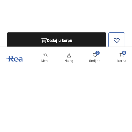
Dodaj u korpu
0
0
Meni
Nalog
Omiljeni
Korpa
Bilten
Budite u toku sa novostima i promocijama!