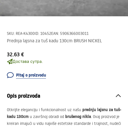
SKU
:
REA-K4300
ID
:
10452
EAN
:
5906366003011
Prednja lajsna za tuš kadu 130cm BRUSH NICKEL
32.63 €
Достава сутра.
Pitaj o proizvodu
Opis proizvoda
prednju lajsnu za tuš-
Otkrijte eleganciju i funkcionalnost uz našu
kadu 130cm
brušenog nikla
u završnoj obradi od
. Ovaj proizvod je
kreiran imajući u vidu najviše estetske standarde i trajnost, nudeći