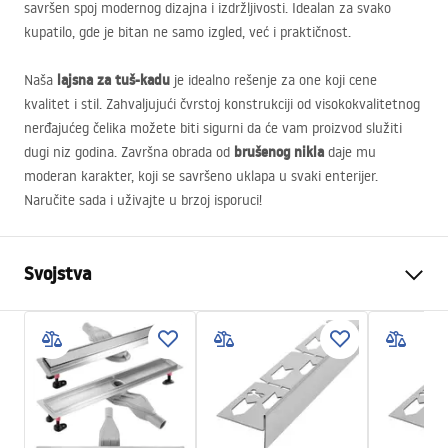
savršen spoj modernog dizajna i izdržljivosti. Idealan za svako
kupatilo, gde je bitan ne samo izgled, već i praktičnost.
lajsna za tuš-kadu
Naša
je idealno rešenje za one koji cene
kvalitet i stil. Zahvaljujući čvrstoj konstrukciji od visokokvalitetnog
nerđajućeg čelika možete biti sigurni da će vam proizvod služiti
brušenog nikla
dugi niz godina. Završna obrada od
daje mu
moderan karakter, koji se savršeno uklapa u svaki enterijer.
Naručite sada i uživajte u brzoj isporuci!
Svojstva
Tip proizvoda
Čeona letvica
Boja
Četkani čelik
Materijal
Nehrđajući čelik
Duljina
1300
mm