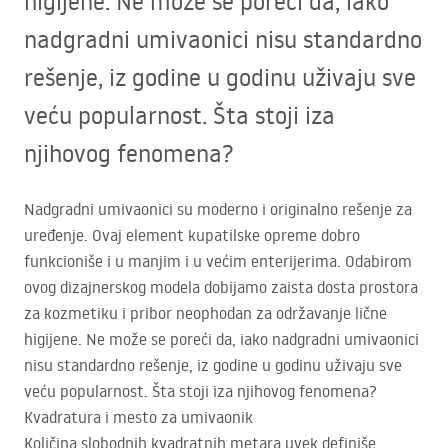
higijene. Ne može se poreći da, iako
nadgradni umivaonici nisu standardno
rešenje, iz godine u godinu uživaju sve
veću popularnost. Šta stoji iza
njihovog fenomena?
Nadgradni umivaonici su moderno i originalno rešenje za
uređenje. Ovaj element kupatilske opreme dobro
funkcioniše i u manjim i u većim enterijerima. Odabirom
ovog dizajnerskog modela dobijamo zaista dosta prostora
za kozmetiku i pribor neophodan za održavanje lične
higijene. Ne može se poreći da, iako nadgradni umivaonici
nisu standardno rešenje, iz godine u godinu uživaju sve
veću popularnost. Šta stoji iza njihovog fenomena?
Kvadratura i mesto za umivaonik
Količina slobodnih kvadratnih metara uvek definiše