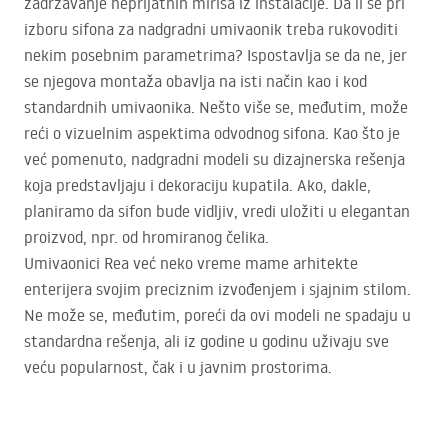
zadržavanje neprijatnih mirisa iz instalacije. Da li se pri
izboru sifona za nadgradni umivaonik treba rukovoditi
nekim posebnim parametrima? Ispostavlja se da ne, jer
se njegova montaža obavlja na isti način kao i kod
standardnih umivaonika. Nešto više se, međutim, može
reći o vizuelnim aspektima odvodnog sifona. Kao što je
već pomenuto, nadgradni modeli su dizajnerska rešenja
koja predstavljaju i dekoraciju kupatila. Ako, dakle,
planiramo da sifon bude vidljiv, vredi uložiti u elegantan
proizvod, npr. od hromiranog čelika.
Umivaonici Rea već neko vreme mame arhitekte
enterijera svojim preciznim izvođenjem i sjajnim stilom.
Ne može se, međutim, poreći da ovi modeli ne spadaju u
standardna rešenja, ali iz godine u godinu uživaju sve
veću popularnost, čak i u javnim prostorima.