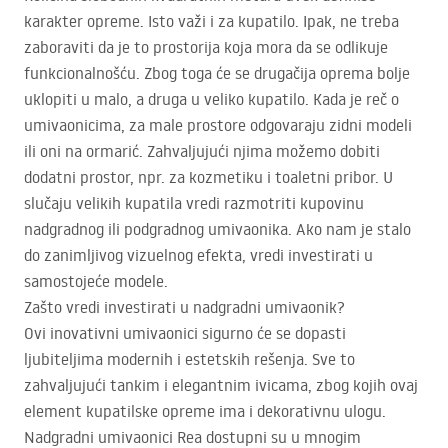
karakter opreme. Isto važi i za kupatilo. Ipak, ne treba
zaboraviti da je to prostorija koja mora da se odlikuje
funkcionalnošću. Zbog toga će se drugačija oprema bolje
uklopiti u malo, a druga u veliko kupatilo. Kada je reč o
umivaonicima, za male prostore odgovaraju zidni modeli
ili oni na ormarić. Zahvaljujući njima možemo dobiti
dodatni prostor, npr. za kozmetiku i toaletni pribor. U
slučaju velikih kupatila vredi razmotriti kupovinu
nadgradnog ili podgradnog umivaonika. Ako nam je stalo
do zanimljivog vizuelnog efekta, vredi investirati u
samostojeće modele.
Zašto vredi investirati u nadgradni umivaonik?
Ovi inovativni umivaonici sigurno će se dopasti
ljubiteljima modernih i estetskih rešenja. Sve to
zahvaljujući tankim i elegantnim ivicama, zbog kojih ovaj
element kupatilske opreme ima i dekorativnu ulogu.
Nadgradni umivaonici Rea dostupni su u mnogim