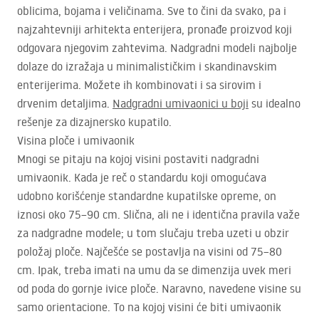
oblicima, bojama i veličinama. Sve to čini da svako, pa i
najzahtevniji arhitekta enterijera, pronađe proizvod koji
odgovara njegovim zahtevima. Nadgradni modeli najbolje
dolaze do izražaja u minimalističkim i skandinavskim
enterijerima. Možete ih kombinovati i sa sirovim i
drvenim detaljima.
Nadgradni umivaonici u boji
su idealno
rešenje za dizajnersko kupatilo.
Visina ploče i umivaonik
Mnogi se pitaju na kojoj visini postaviti nadgradni
umivaonik. Kada je reč o standardu koji omogućava
udobno korišćenje standardne kupatilske opreme, on
iznosi oko 75–90 cm. Slična, ali ne i identična pravila važe
za nadgradne modele; u tom slučaju treba uzeti u obzir
položaj ploče. Najčešće se postavlja na visini od 75–80
cm. Ipak, treba imati na umu da se dimenzija uvek meri
od poda do gornje ivice ploče. Naravno, navedene visine su
samo orientacione. To na kojoj visini će biti umivaonik