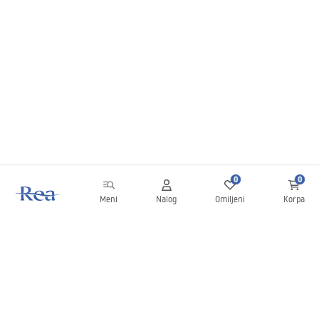
0
0
Meni
Nalog
Omiljeni
Korpa
Bilten
Budite u toku sa novostima i promocijama!