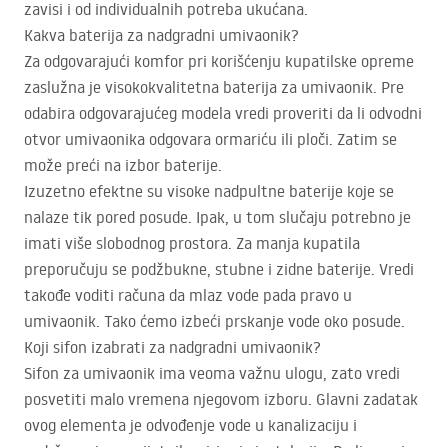
zavisi i od individualnih potreba ukućana.
Kakva baterija za nadgradni umivaonik?
Za odgovarajući komfor pri korišćenju kupatilske opreme
zaslužna je visokokvalitetna baterija za umivaonik. Pre
odabira odgovarajućeg modela vredi proveriti da li odvodni
otvor umivaonika odgovara ormariću ili ploči. Zatim se
može preći na izbor baterije.
Izuzetno efektne su visoke nadpultne baterije koje se
nalaze tik pored posude. Ipak, u tom slučaju potrebno je
imati više slobodnog prostora. Za manja kupatila
preporučuju se podžbukne, stubne i zidne baterije. Vredi
takođe voditi računa da mlaz vode pada pravo u
umivaonik. Tako ćemo izbeći prskanje vode oko posude.
Koji sifon izabrati za nadgradni umivaonik?
Sifon za umivaonik ima veoma važnu ulogu, zato vredi
posvetiti malo vremena njegovom izboru. Glavni zadatak
ovog elementa je odvođenje vode u kanalizaciju i