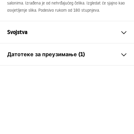
salonima. Izrađena je od nehrđajućeg čelika. Izgledat će sjajno kao
osvjetljenje slika. Podesivo rukom od 180 stupnjeva.
Svojstva
Model
APP363-1W
Датотеке за преузимање (1)
Vrsta svjetiljke
Kinkiet
Duljina (mm)
75
mm
APP363-1W
Širina (mm)
700
mm
MANUAL APP363-1W.pdf
Visina (mm)
55
mm
Moć
Mrežno ~220V - ~240V
Materiał wykonania
metla
Strumień świetlny
501 - 1000 lm
Kolor lampy
szara