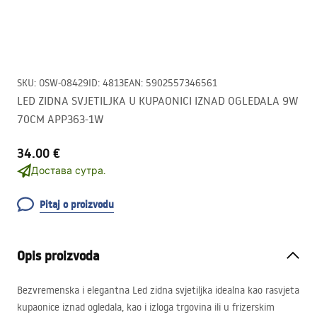
SKU
:
OSW-08429
ID
:
4813
EAN
:
5902557346561
LED ZIDNA SVJETILJKA U KUPAONICI IZNAD OGLEDALA 9W
70CM APP363-1W
34.00 €
Достава сутра.
Pitaj o proizvodu
Opis proizvoda
Bezvremenska i elegantna Led zidna svjetiljka idealna kao rasvjeta
kupaonice iznad ogledala, kao i izloga trgovina ili u frizerskim