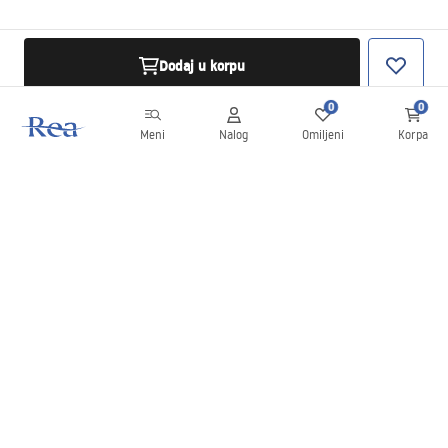
Dodaj u korpu
0
0
Meni
Nalog
Omiljeni
Korpa
Bilten
Budite u toku sa novostima i promocijama!
Prijavite se
Unošenjem i potvrđivanjem svojih podataka saglasni ste da