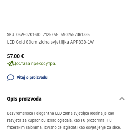
SKU
:
OSW-07016
ID
:
7125
EAN
:
5902557361335
LED Gold 80cm zidna svjetiljka APP838-1W
57.00 €
Достава прекосутра.
Pitaj o proizvodu
Opis proizvoda
Bezvremenska i elegantna
LED
zidna svjetiljka idealna je kao
rasvjeta za kupaonicu iznad ogledala, kao i u prozorima ili u
frizerskim salonima. Izvrsno će izgledati kao osvjetljenje za slike.