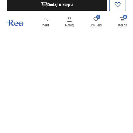
Dodaj u korpu
0
0
Meni
Nalog
Omiljeni
Korpa
Bilten
Budite u toku sa novostima i promocijama!
Prijavite se
Unošenjem i potvrđivanjem svojih podataka saglasni ste da
primate bilten prema uslovima navedenim u
Pravilima
.