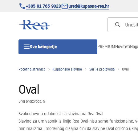
+385 91 765 9323
ured@kupaona-rea.hr
PREMIUM
Noviteti
Najp
Sve kategorije
Početna stranica
Kupaonske slavine
Serije proizvoda
Oval
Tuš kabine
Oval
Tuš vrata
Broj proizvoda: 9
Tuš kade
Svakodnevna udobnost sa slavinama Rea Oval
Slavine za umivaonik iz linije Rea Oval nisu samo funkcionalne, v
Linearni odvodi
minimalizma i modernog dizajna čini da slavine Oval odlično uk