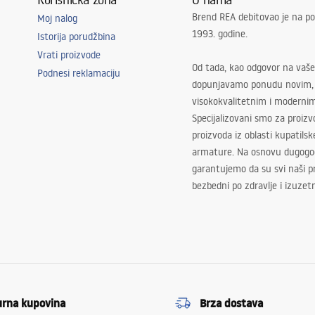
Brend REA debitovao je na po
Moj nalog
1993. godine.
Istorija porudžbina
Vrati proizvode
Od tada, kao odgovor na vaše
Podnesi reklamaciju
dopunjavamo ponudu novim,
visokokvalitetnim i moderni
Specijalizovani smo za proizv
proizvoda iz oblasti kupatilsk
armature. Na osnovu dugogod
garantujemo da su svi naši 
bezbedni po zdravlje i izuzet
urna kupovina
Brza dostava