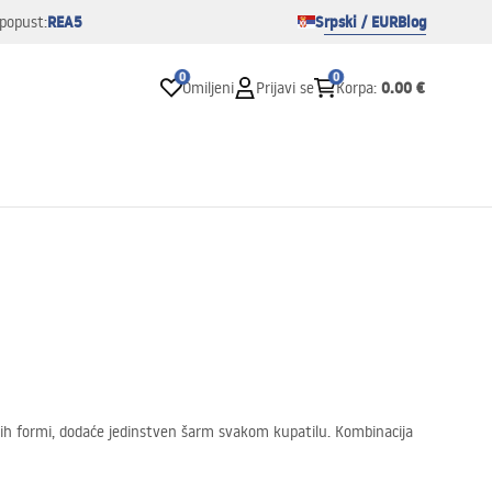
REA5
Srpski / EUR
Blog
popust:
0
0
0.00 €
Omiljeni
Prijavi se
Korpa
:
alnih formi, dodaće jedinstven šarm svakom kupatilu. Kombinacija