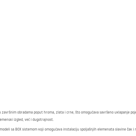
u završnim obradama poput hroma, zlata i crne, što omogućava savršeno uklapanje pojedi
menski izgled, već i dugotrajnost.
 modeli sa
BOX
sistemom koji omogućava instalaciju spoljašnjih elemenata slavine čak i 