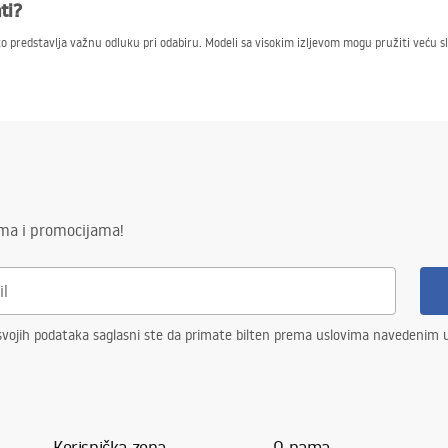
ti?
 što predstavlja važnu odluku pri odabiru. Modeli sa visokim izljevom mogu pružiti veću 
 uklapa u minimalističke aranžmane, pružajući suptilnu eleganciju. Takođe je dobar izb
bljenim oblicima
vaju održavanje čistoće. Ergonomična konstrukcija sa blagim ivicama minimizuje kutke u k
 besprekornog izgleda tokom dužeg vremena.
Oval u internet prodavnici Kupatilo Rea.
ima i promocijama!
vojih podataka saglasni ste da primate bilten prema uslovima navedenim
Korisnička zona
O nama