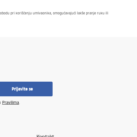
slobodu pri korišćenju umivaonika, omogućavajući lakše pranje ruku ili
or za ugradnju na manje umivaonike.
ojima bi se mogli nakupljati prljavština i naslage. Zahvaljujući tome,
Prijavite se
 u
Pravilima
.
Kontakt