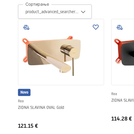
Сортирање
Zahodi, toaleti
Umivaonici
Kade i paravani
Miješalice, pipe, slavine
Tuševi
Novo
Kitchen
Rea
Rea
ZIDNA SLAVINA OVAL Gold
Kupaonski pribor
114.28 €
121.15 €