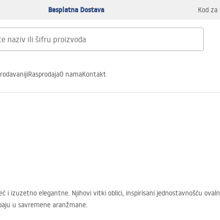
Besplatna Dostava
Kod za 
rodavaniji
Rasprodaja
O nama
Kontakt
eć i izuzetno elegantne. Njihovi vitki oblici, inspirisani jednostavnošću ov
lapaju u savremene aranžmane.