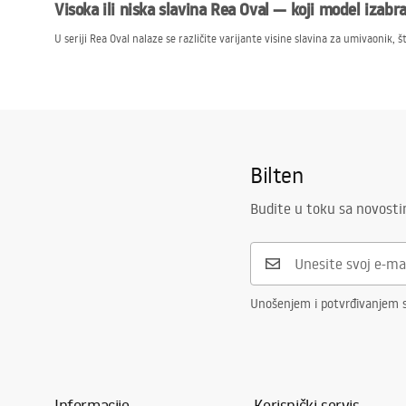
Visoka ili niska slavina Rea Oval — koji model izabra
U seriji Rea Oval nalaze se različite varijante visine slavina za umivaonik,
punjenje posuda. Nasuprot tome, Oval slavina sa nižim izljevom odlično se
Slavina Rea Oval — lakoća čišćenja zahvaljujući zao
Zaobljeni oblici slavina Rea Oval ne samo da dodaju eleganciju, već i olakša
čišćenje armature postaje jednostavnije, što doprinosi održavanju njenog
Bilten
Pozivamo vas da otkrijete široku paletu slavina za umivaonik iz serije Rea 
Budite u toku sa novost
Unošenjem i potvrđivanjem s
Informacije
Korisnički servis