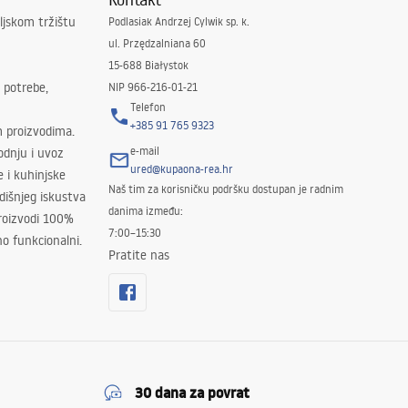
ljskom tržištu
Podlasiak Andrzej Cylwik sp. k.
ul. Przędzalniana 60
15-688 Białystok
 potrebe,
NIP 966-216-01-21
Telefon
+385 91 765 9323
m proizvodima.
e-mail
odnju i uvoz
ured@kupaona-rea.hr
e i kuhinjske
Naš tim za korisničku podršku dostupan je radnim
išnjeg iskustva
danima između:
proizvodi 100%
7:00–15:30
no funkcionalni.
Pratite nas
30 dana za povrat