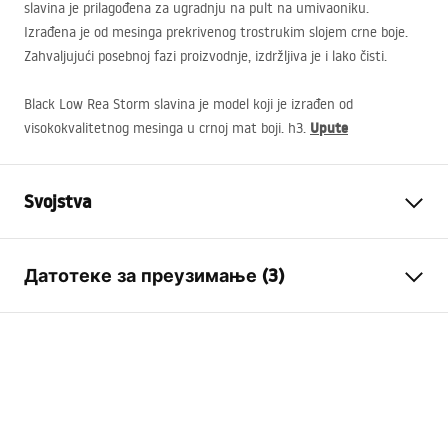
slavina je prilagođena za ugradnju na pult na umivaoniku.
Izrađena je od mesinga prekrivenog trostrukim slojem crne boje.
Zahvaljujući posebnoj fazi proizvodnje, izdržljiva je i lako čisti.
Black Low Rea Storm slavina je model koji je izrađen od
Upute
visokokvalitetnog mesinga u crnoj mat boji. h3.
Svojstva
Vrsta baterije
Za umivaonik
Датотеке за преузимање (3)
Način montaže
Stojeća
Boja
Četkano zlato
Garantni uslovi
Vrsta izljeva
Fiksna
Warranty_Terms_and_Conditions_Faucets_-_5.pdf
Materijal
Mesing
Doseg izljeva
135
mm
Uputstvo za montažu
Visina
295
mm