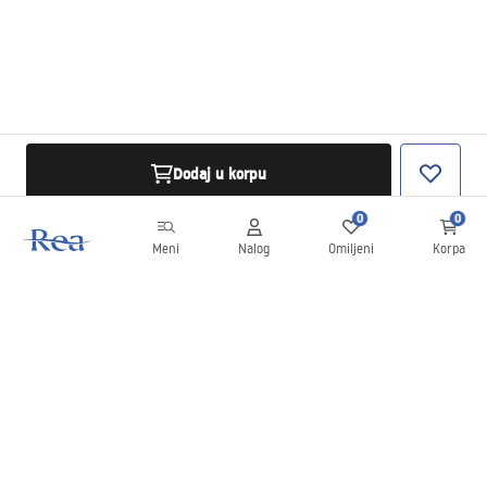
Dodaj u korpu
0
0
Meni
Nalog
Omiljeni
Korpa
Bilten
Budite u toku sa novostima i promocijama!